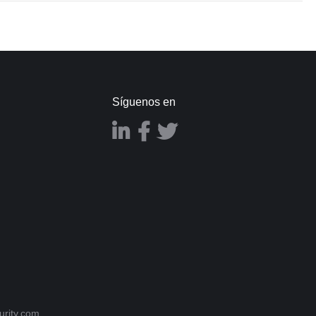
Síguenos en
m
rity.com