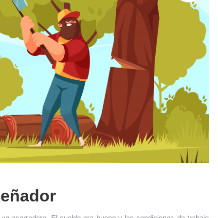
Leñador
un aserradero. El sueldo era bueno y las condiciones de trabajo