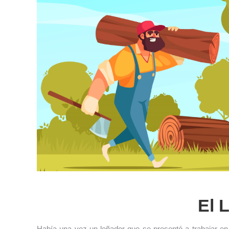
El 
Había una vez un leñador que se presentó a trabajar en 