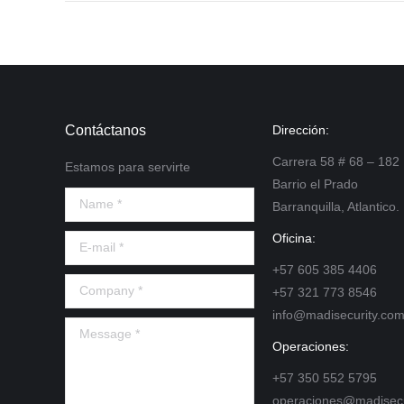
Contáctanos
Dirección:
Carrera 58 # 68 – 182
Estamos para servirte
Barrio el Prado
Name *
Barranquilla, Atlantico.
Oficina:
E-mail *
+57 605 385 4406
Company *
+57 321 773 8546
info@madisecurity.co
Message *
Operaciones:
+57 350 552 5795
operaciones@madisecu