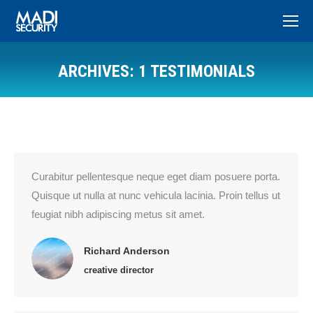
ARCHIVES:
1 TESTIMONIALS
You are here:
Curabitur pellentesque neque eget diam posuere porta.
Quisque ut nulla at nunc vehicula lacinia. Proin tellus ut
feugiat nibh adipiscing metus sit amet.
Richard Anderson
creative director