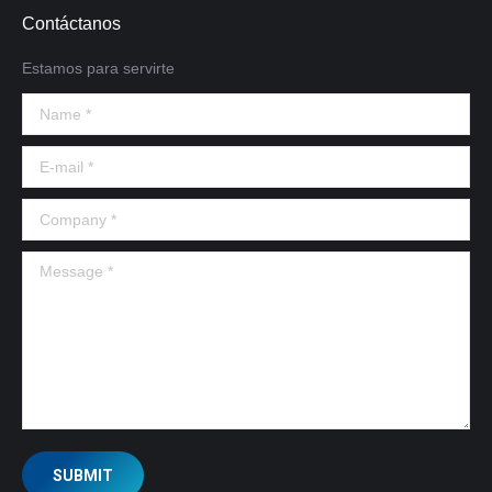
Contáctanos
Estamos para servirte
Name *
E-mail *
Company *
Message *
SUBMIT