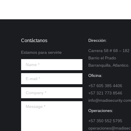
Contáctanos
Dirección:
Carrera 58 # 68 – 182
Estamos para servirte
Barrio el Prado
Name *
Barranquilla, Atlantico.
Oficina:
E-mail *
+57 605 385 4406
Company *
+57 321 773 8546
info@madisecurity.co
Message *
Operaciones:
+57 350 552 5795
operaciones@madisecu