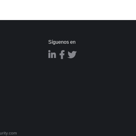
Síguenos en
m
rity.com