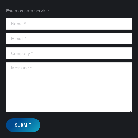
Estamos para servirte
Name *
E-mail *
Company *
Message *
SUBMIT